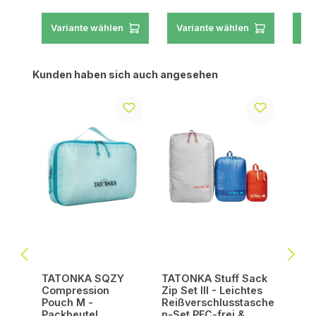
Variante wählen
Variante wählen
Va
Produktgalerie überspringen
Kunden haben sich auch angesehen
TATONKA SQZY
TATONKA Stuff Sack
Compression
Zip Set III - Leichtes
Pouch M -
Reißverschlusstasche
Packbeutel
n-Set PFC-frei &