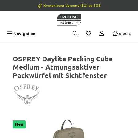
Zum Hauptinhalt springen
Kostenloser Versand (EU) ab 50€
Navigation
0,00 €
OSPREY Daylite Packing Cube
Medium - Atmungsaktiver
Packwürfel mit Sichtfenster
Bildergalerie überspringen
Neu