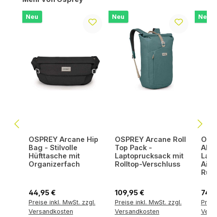
Neu
Neu
Neu
OSPREY Arcane Hip
OSPREY Arcane Roll
OSPR
Bag - Stilvolle
Top Pack -
Allt
Hüfttasche mit
Laptoprucksack mit
Lapt
Organizerfach
Rolltop-Verschluss
AirS
Rück
Regulärer Preis:
Regulärer Preis:
Regul
44,95 €
109,95 €
74,9
Preise inkl. MwSt. zzgl.
Preise inkl. MwSt. zzgl.
Preis
Versandkosten
Versandkosten
Vers