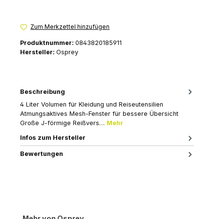
Zum Merkzettel hinzufügen
Produktnummer:
0843820185911
Hersteller:
Osprey
Beschreibung
4 Liter Volumen für Kleidung und Reiseutensilien
Atmungsaktives Mesh-Fenster für bessere Übersicht
Große J-förmige Reißvers…
Mehr
Infos zum Hersteller
Bewertungen
Produktgalerie überspringen
Mehr von Osprey