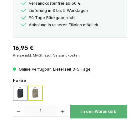
Versandkostenfrei ab 50 €
Lieferung in 3 bis 5 Werktagen
90 Tage Rückgaberecht
Abholung in unseren Filialen möglich
Regulärer Preis:
16,95 €
Preise inkl. MwSt. zzgl. Versandkosten
Online verfügbar, Lieferzeit 3-5 Tage
auswählen
Farbe
black
tan concrete
Produkt Anzahl: Gib den gewünschten Wert ein oder benutze die Schaltfl
In den Warenkorb