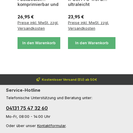
komprimierbar und
ultraleicht
ultraleicht
Regulärer Preis:
Regulärer Preis:
26,95 €
23,95 €
Preise inkl. MwSt. zzgl.
Preise inkl. MwSt. zzgl.
Versandkosten
Versandkosten
In den Warenkorb
In den Warenkorb
Kostenloser Versand (EU) ab 50€
Service-Hotline
Telefonische Unterstützung und Beratung unter:
04131 75 47 32 60
Mo-Fr, 08:00 - 14:00 Uhr
Oder über unser
Kontaktformular
.