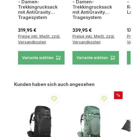
- Damen-
- Damen-
- D
Trekkingrucksack
Trekkingrucksack
Reis
mit AntiGravity
mit AntiGravity
Lapt
Tragesystem
Tragesystem
Regulärer Preis:
Regulärer Preis:
Regul
319,95 €
339,95 €
179,
Preise inkl. MwSt. zzgl.
Preise inkl. MwSt. zzgl.
Preis
Versandkosten
Versandkosten
Vers
Variante wählen
Variante wählen
Va
Produktgalerie überspringen
Kunden haben sich auch angesehen
Rabatt
%