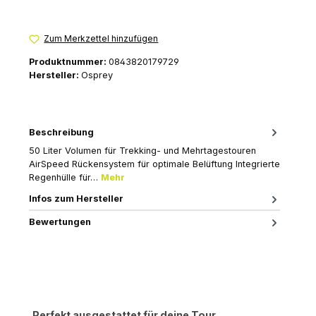
Zum Merkzettel hinzufügen
Produktnummer:
0843820179729
Hersteller:
Osprey
Beschreibung
50 Liter Volumen für Trekking- und Mehrtagestouren
AirSpeed Rückensystem für optimale Belüftung Integrierte
Regenhülle für…
Mehr
Infos zum Hersteller
Bewertungen
Produktgalerie überspringen
Perfekt ausgestattet für deine Tour