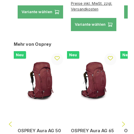
Preise inkl. MwSt. zzgl.
Versandkosten
Variante wählen
Va
Variante wählen
Produktgalerie überspringen
Mehr von Osprey
Neu
Neu
Neu
OSPREY Aura AG 50
OSPREY Aura AG 65
OSPR