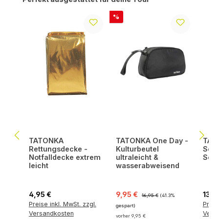
Rabatt
%
TATONKA
TATONKA One Day -
TATO
Rettungsdecke -
Kulturbeutel
Scho
Notfalldecke extrem
ultraleicht &
Set 
leicht
wasserabweisend
Regulärer Preis:
Verkaufspreis:
Regulärer Preis:
Regul
4,95 €
9,95 €
13,9
16,95 €
(41.3%
Preise inkl. MwSt. zzgl.
Preis
gespart)
Versandkosten
Vers
vorher 9,95 €