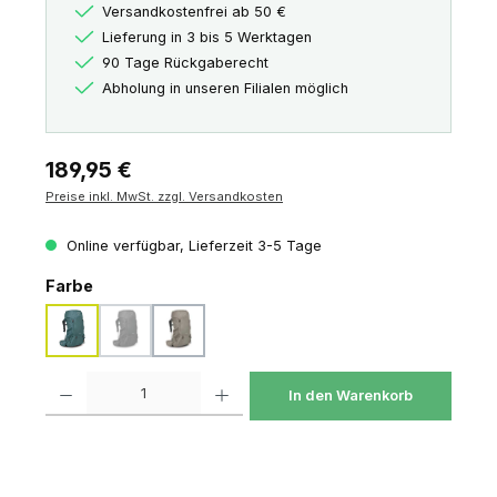
Versandkostenfrei ab 50 €
Lieferung in 3 bis 5 Werktagen
90 Tage Rückgaberecht
Abholung in unseren Filialen möglich
Regulärer Preis:
189,95 €
Preise inkl. MwSt. zzgl. Versandkosten
Online verfügbar, Lieferzeit 3-5 Tage
auswählen
Farbe
cascade blue melon orange
dark charcoal gray wolf
pediment grey linen tan
(Diese Option ist zurzeit nicht verfügbar.)
Produkt Anzahl: Gib den gewünschten Wert ein oder benutze die Schaltfl
In den Warenkorb