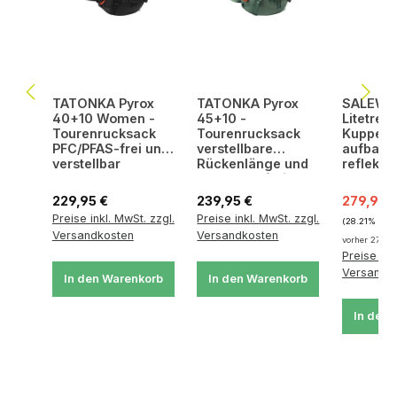
TATONKA Pyrox
TATONKA Pyrox
SALEWA 
40+10 Women -
45+10 -
Litetrek 
Tourenrucksack
Tourenrucksack
Kuppelze
PFC/PFAS-frei und
verstellbare
aufbaub
verstellbar
Rückenlänge und
reflekti
PFC/PFAS-frei
Abspann
Regulärer Preis:
Regulärer Preis:
Verkaufsp
229,95 €
239,95 €
279,95 
Preise inkl. MwSt. zzgl.
Preise inkl. MwSt. zzgl.
(28.21% gesp
Versandkosten
Versandkosten
vorher 279,9
Preise ink
Versandk
In den Warenkorb
In den Warenkorb
In den 