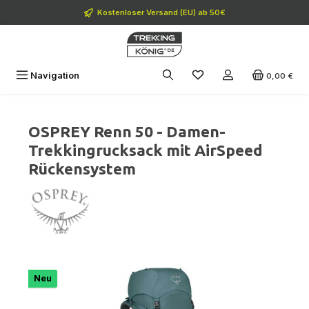
Zum Hauptinhalt springen
Kostenloser Versand (EU) ab 50€
Navigation
0,00 €
OSPREY Renn 50 - Damen-
Trekkingrucksack mit AirSpeed
Rückensystem
Bildergalerie überspringen
Neu