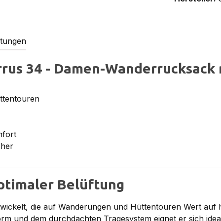
tungen
irrus 34 - Damen-Wanderrucksack
ttentouren
fort
cher
timaler Belüftung
twickelt, die auf Wanderungen und Hüttentouren Wert auf
form und dem durchdachten Tragesystem eignet er sich id