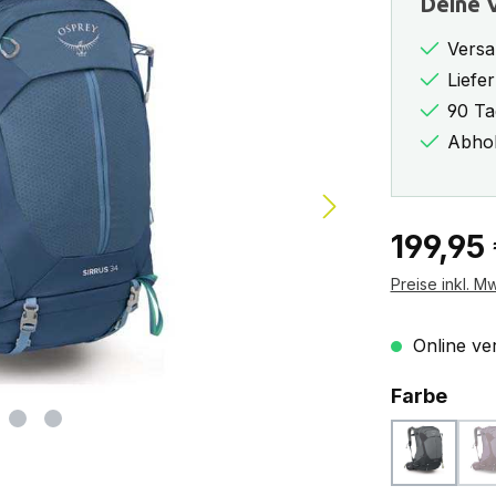
Deine V
Versa
Liefe
90 Ta
Abhol
Regulärer Pr
199,95
Preise inkl. M
Online ver
ausw
Farbe
medium 
(