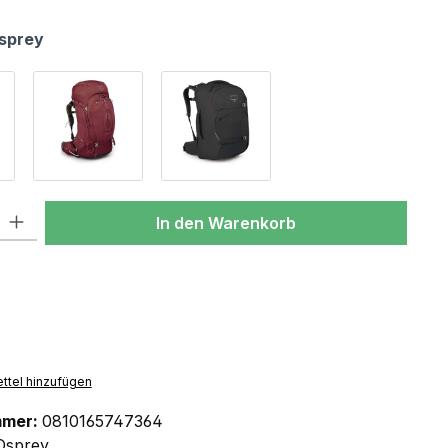
sprey
l: Gib den gewünschten Wert ein oder benutze die Schaltflächen um
In den Warenkorb
ttel hinzufügen
mmer:
0810165747364
Osprey