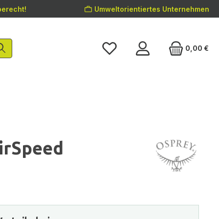
erecht!
Umweltorientiertes Unternehmen
0,00 €
irSpeed