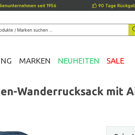
lienunternehmen seit 1956
90 Tage Rückgab
UNG
MARKEN
NEUHEITEN
SALE
men-Wanderrucksack mit A