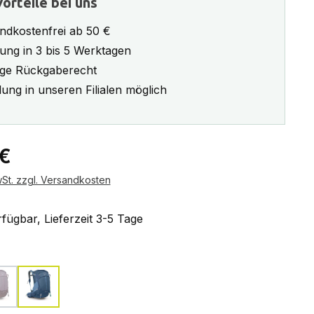
orteile bei uns
ndkostenfrei ab 50 €
rung in 3 bis 5 Werktagen
ge Rückgaberecht
ung in unseren Filialen möglich
eis:
 €
wSt. zzgl. Versandkosten
fügbar, Lieferzeit 3-5 Tage
ählen
gray
purple dusk
sevres blue
Diese Option ist zurzeit nicht verfügbar.)