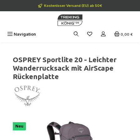
Zum Hauptinhalt springen
Kostenloser Versand (EU) ab 50€
Navigation
0,00 €
OSPREY Sportlite 20 - Leichter
Wanderrucksack mit AirScape
Rückenplatte
Bildergalerie überspringen
Neu