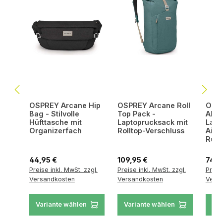
OSPREY Arcane Hip
OSPREY Arcane Roll
OSPR
Bag - Stilvolle
Top Pack -
Allt
Hüfttasche mit
Laptoprucksack mit
Lapt
Organizerfach
Rolltop-Verschluss
AirS
Rück
Regulärer Preis:
Regulärer Preis:
Regul
44,95 €
109,95 €
74,9
Preise inkl. MwSt. zzgl.
Preise inkl. MwSt. zzgl.
Preis
Versandkosten
Versandkosten
Vers
Variante wählen
Variante wählen
Va