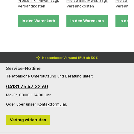
Preise inkl. MwSt. zzgl.
Preise inkl. MwSt. zzgl.
Preise ink
Versandkosten
Versandkosten
Versandk
In den Warenkorb
In den Warenkorb
In den 
Kostenloser Versand (EU) ab 50€
Service-Hotline
Telefonische Unterstützung und Beratung unter:
04131 75 47 32 60
Mo-Fr, 08:00 - 14:00 Uhr
Oder über unser
Kontaktformular
.
Vertrag widerrufen