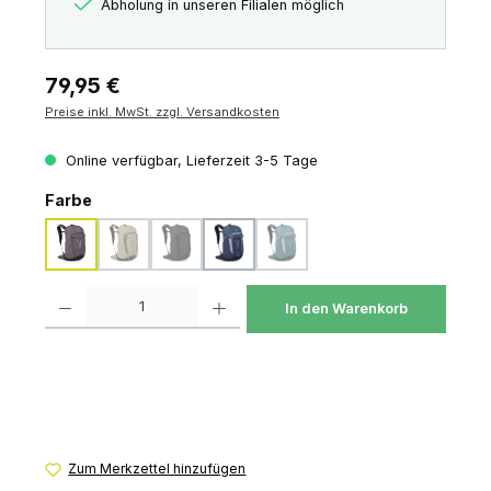
Abholung in unseren Filialen möglich
Regulärer Preis:
79,95 €
Preise inkl. MwSt. zzgl. Versandkosten
Online verfügbar, Lieferzeit 3-5 Tage
auswählen
Farbe
graphite purple
olive tan
raven black
serenity blue
torrent blue
(Diese Option ist zurzeit nicht verfügbar.)
(Diese Option ist zurzeit nicht verfügbar.)
(Diese Option ist zurzeit nicht verf
Produkt Anzahl: Gib den gewünschten Wert ein oder benutze die Schaltfl
In den Warenkorb
Zum Merkzettel hinzufügen