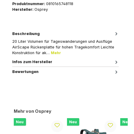
Produktnummer:
0810165748118
Hersteller:
Osprey
Beschreibung
20 Liter Volumen für Tageswanderungen und Ausflüge
AirScape Rückenplatte für hohen Tragekomfort Leichte
Konstruktion für ak…
Mehr
Infos zum Hersteller
Bewertungen
Produktgalerie überspringen
Mehr von Osprey
Neu
Neu
Neu