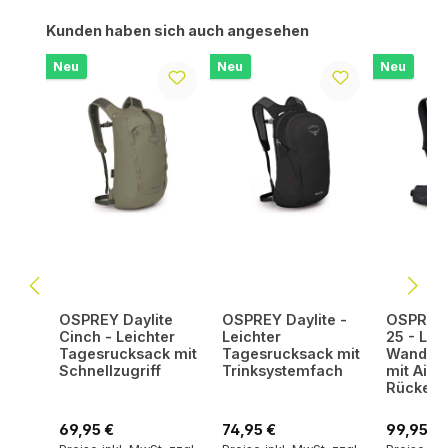
Produktgalerie überspringen
Kunden haben sich auch angesehen
Neu
Neu
Neu
OSPREY Daylite
OSPREY Daylite -
OSPREY 
Cinch - Leichter
Leichter
25 - Lei
Tagesrucksack mit
Tagesrucksack mit
Wanderr
Schnellzugriff
Trinksystemfach
mit AirS
Rückenp
Regulärer Preis:
Regulärer Preis:
Regulärer
69,95 €
74,95 €
99,95 €