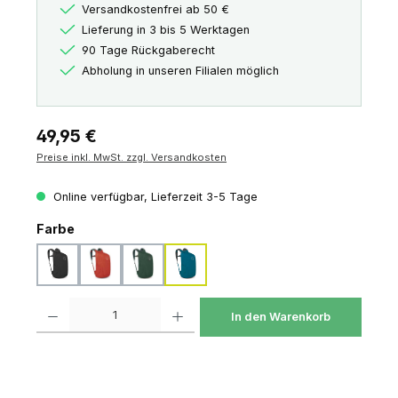
Versandkostenfrei ab 50 €
Lieferung in 3 bis 5 Werktagen
90 Tage Rückgaberecht
Abholung in unseren Filialen möglich
Regulärer Preis:
49,95 €
Preise inkl. MwSt. zzgl. Versandkosten
Online verfügbar, Lieferzeit 3-5 Tage
auswählen
Farbe
black
mars orange
tundra green
waterfront blue
Produkt Anzahl: Gib den gewünschten Wert ein oder benutze die Schaltfl
In den Warenkorb