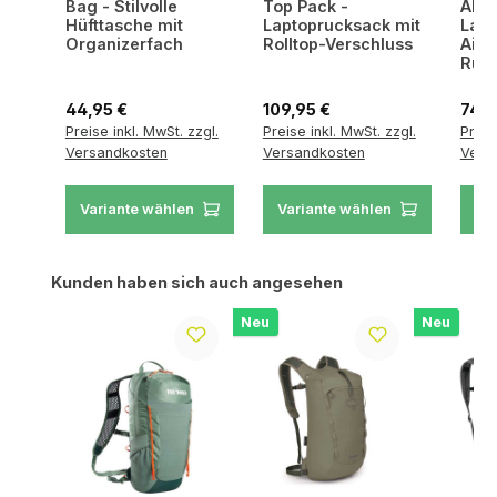
Bag - Stilvolle
Top Pack -
Allt
Hüfttasche mit
Laptoprucksack mit
Lapt
Organizerfach
Rolltop-Verschluss
AirS
Rück
Regulärer Preis:
Regulärer Preis:
Regul
44,95 €
109,95 €
74,9
Preise inkl. MwSt. zzgl.
Preise inkl. MwSt. zzgl.
Preis
Versandkosten
Versandkosten
Vers
Variante wählen
Variante wählen
Va
Produktgalerie überspringen
Kunden haben sich auch angesehen
Neu
Neu