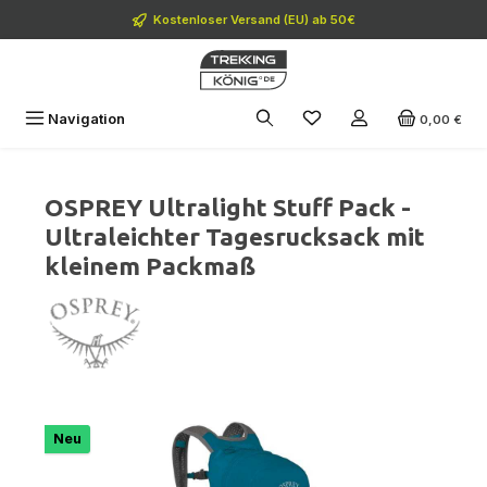
Zum Hauptinhalt springen
Kostenloser Versand (EU) ab 50€
Navigation
0,00 €
OSPREY Ultralight Stuff Pack -
Ultraleichter Tagesrucksack mit
kleinem Packmaß
Bildergalerie überspringen
Neu