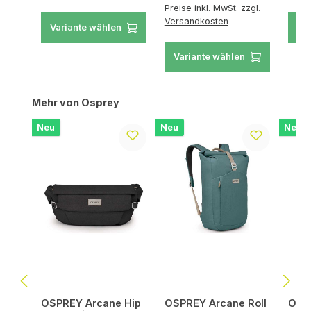
Preise inkl. MwSt. zzgl.
Versandkosten
Variante wählen
Va
Variante wählen
Produktgalerie überspringen
Mehr von Osprey
Neu
Neu
Neu
OSPREY Arcane Hip
OSPREY Arcane Roll
OSPR