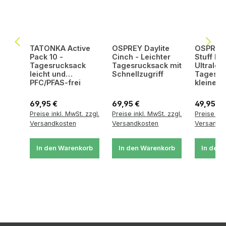
TATONKA Active
OSPREY Daylite
OSPREY U
Pack 10 -
Cinch - Leichter
Stuff Pa
Tagesrucksack
Tagesrucksack mit
Ultralei
leicht und
Schnellzugriff
Tagesru
PFC/PFAS-frei
kleinem
Regulärer Preis:
Regulärer Preis:
Regulärer
69,95 €
69,95 €
49,95 €
Preise inkl. MwSt. zzgl.
Preise inkl. MwSt. zzgl.
Preise ink
Versandkosten
Versandkosten
Versandk
In den Warenkorb
In den Warenkorb
In den 