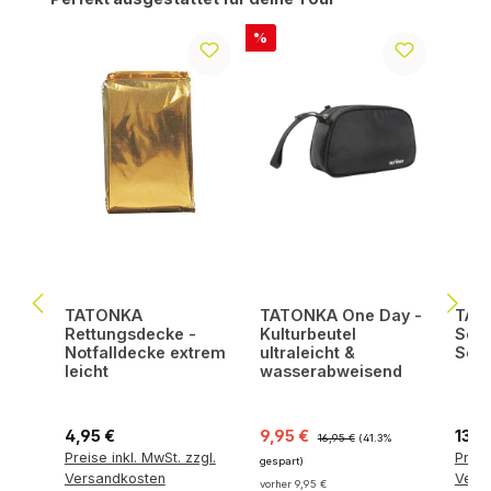
Rabatt
%
TATONKA
TATONKA One Day -
TATO
Rettungsdecke -
Kulturbeutel
Scho
Notfalldecke extrem
ultraleicht &
Set 
leicht
wasserabweisend
Regulärer Preis:
Verkaufspreis:
Regulärer Preis:
Regul
4,95 €
9,95 €
13,9
16,95 €
(41.3%
Preise inkl. MwSt. zzgl.
Preis
gespart)
Versandkosten
Vers
vorher 9,95 €