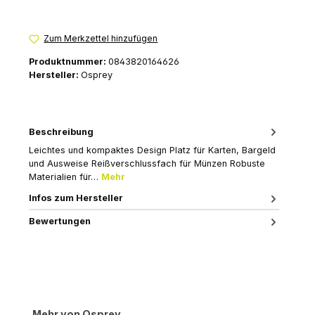
Zum Merkzettel hinzufügen
Produktnummer:
0843820164626
Hersteller:
Osprey
Beschreibung
Leichtes und kompaktes Design Platz für Karten, Bargeld
und Ausweise Reißverschlussfach für Münzen Robuste
Materialien für…
Mehr
Infos zum Hersteller
Bewertungen
Produktgalerie überspringen
Mehr von Osprey