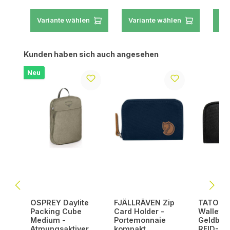
Variante wählen
Variante wählen
Va
Produktgalerie überspringen
Kunden haben sich auch angesehen
Neu
OSPREY Daylite
FJÄLLRÄVEN Zip
TATONKA
Packing Cube
Card Holder -
Wallet R
Medium -
Portemonnaie
Geldbör
Atmungsaktiver
kompakt,
RFID-/N