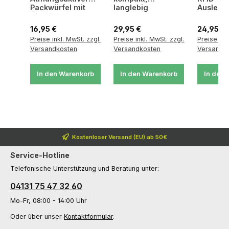
Packwürfel mit
langlebig
Auslese
Sichtfenster
Regulärer Preis:
Regulärer Preis:
Regulärer
16,95 €
29,95 €
24,95 €
Preise inkl. MwSt. zzgl.
Preise inkl. MwSt. zzgl.
Preise ink
Versandkosten
Versandkosten
Versandk
In den Warenkorb
In den Warenkorb
In den 
Kostenloser Versand (EU) ab 50€
Service-Hotline
Telefonische Unterstützung und Beratung unter:
04131 75 47 32 60
Mo-Fr, 08:00 - 14:00 Uhr
Oder über unser
Kontaktformular
.