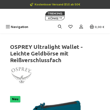
Zum Hauptinhalt springen
Kostenloser Versand (EU) ab 50€
Navigation
0,00 €
OSPREY Ultralight Wallet -
Leichte Geldbörse mit
Reißverschlussfach
Bildergalerie überspringen
Neu