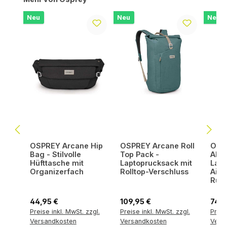
Neu
Neu
Neu
OSPREY Arcane Hip
OSPREY Arcane Roll
OSPR
Bag - Stilvolle
Top Pack -
Allt
Hüfttasche mit
Laptoprucksack mit
Lapt
Organizerfach
Rolltop-Verschluss
AirS
Rück
Regulärer Preis:
Regulärer Preis:
Regul
44,95 €
109,95 €
74,9
Preise inkl. MwSt. zzgl.
Preise inkl. MwSt. zzgl.
Preis
Versandkosten
Versandkosten
Vers