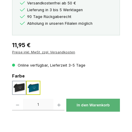
Versandkostenfrei ab 50 €
Lieferung in 3 bis 5 Werktagen
90 Tage Rückgaberecht
Abholung in unseren Filialen möglich
Regulärer Preis:
11,95 €
Preise inkl. MwSt. zzgl. Versandkosten
Online verfügbar, Lieferzeit 3-5 Tage
auswählen
Farbe
black
waterfront blue
Produkt Anzahl: Gib den gewünschten Wert ein oder benutze die Schaltfl
In den Warenkorb