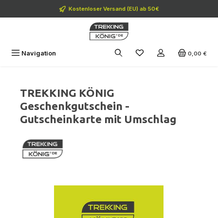
Zum Hauptinhalt springen
Kostenloser Versand (EU) ab 50€
Navigation
0,00 €
TREKKING KÖNIG
Geschenkgutschein -
Gutscheinkarte mit Umschlag
Bildergalerie überspringen