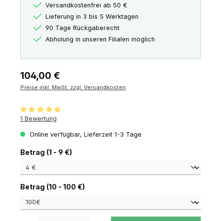
Versandkostenfrei ab 50 €
Lieferung in 3 bis 5 Werktagen
90 Tage Rückgaberecht
Abholung in unseren Filialen möglich
Regulärer Preis:
104,00 €
Preise inkl. MwSt. zzgl. Versandkosten
Durchschnittliche Bewertung von 5 von 5 Sternen
1 Bewertung
Online verfügbar, Lieferzeit 1-3 Tage
auswählen
Betrag (1 - 9 €)
auswählen
Betrag (10 - 100 €)
Produkt Anzahl: Gib den gewünschten Wert ein oder benutze die Schaltfl