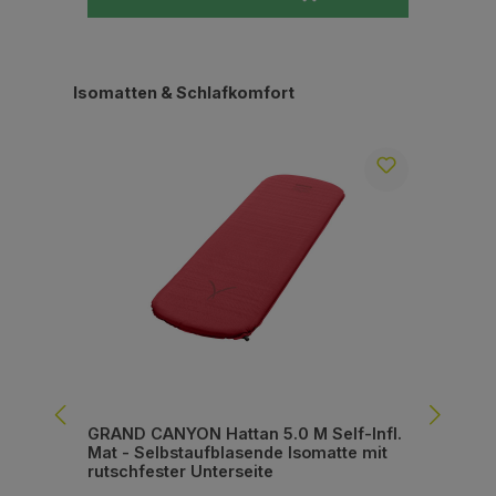
Produktgalerie überspringen
Isomatten & Schlafkomfort
GRAND CANYON Hattan 5.0 M Self-Infl.
GR
Mat - Selbstaufblasende Isomatte mit
Sel
rutschfester Unterseite
Iso