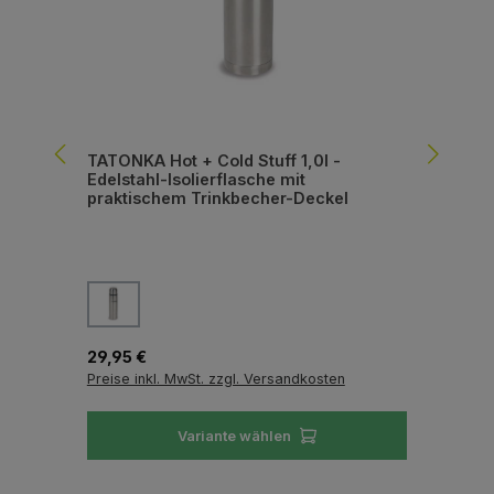
TATONKA Hot + Cold Stuff 1,0l -
TAT
Edelstahl-Isolierflasche mit
Wei
praktischem Trinkbecher-Deckel
un
auswählen
Farbe
Fa
Regulärer Preis:
Reg
29,95 €
31,
Preise inkl. MwSt. zzgl. Versandkosten
Pre
Variante wählen