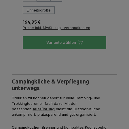
auswählen
Größe
Reg
29
Einheitsgröße
Pre
Regulärer Preis:
164,95 €
Preise inkl. MwSt. zzgl. Versandkosten
Variante wählen
Campingküche & Verpflegung
unterwegs
Draußen zu kochen gehört für viele Camping- und
Trekkingtouren einfach dazu. Mit der
passenden
Ausrüstung
bleibt die Outdoor-Küche
unkompliziert, platzsparend und gut organisiert.
Campingkocher, Brenner und kompaktes Kochzubehör