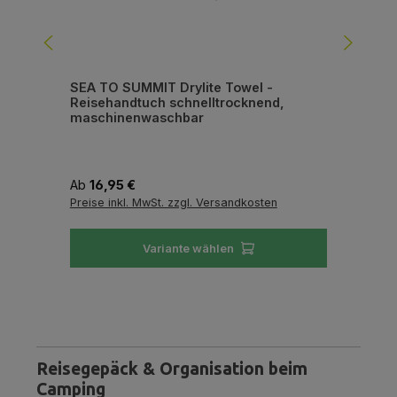
SEA TO SUMMIT Drylite Towel -
TAT
Reisehandtuch schnelltrocknend,
Ta
maschinenwaschbar
Regulärer Preis:
Reg
Ab
16,95 €
34
Preise inkl. MwSt. zzgl. Versandkosten
Pre
Variante wählen
Reisegepäck & Organisation beim
Camping