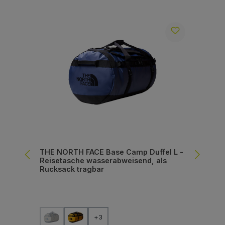
THE NORTH FACE Base Camp Duffel L -
DEU
Reisetasche wasserabweisend, als
mit
Rucksack tragbar
auswählen
Farbe
Fa
+
3
(Diese Option ist zurzeit nicht verfügbar.)