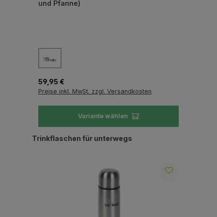
und Pfanne)
leb
auswählen
Farbe
Fa
Regulärer Preis:
Reg
59,95 €
23,
Preise inkl. MwSt. zzgl. Versandkosten
Pre
Variante wählen
Produktgalerie überspringen
Trinkflaschen für unterwegs