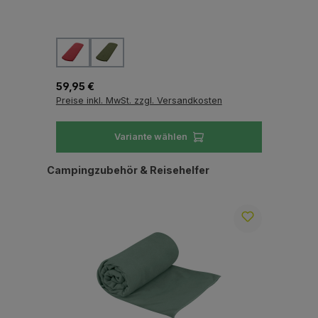
auswählen
Farbe
Fa
Regulärer Preis:
Reg
59,95 €
139
Preise inkl. MwSt. zzgl. Versandkosten
Pre
Variante wählen
Produktgalerie überspringen
Campingzubehör & Reisehelfer