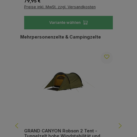
Regulärer Preis:
Reg
79,95 €
89
Preise inkl. MwSt. zzgl. Versandkosten
Pre
Variante wählen
Produktgalerie überspringen
Mehrpersonenzelte & Campingzelte
GRAND CANYON Robson 2 Tent -
GR
Tunnelzelt hohe Windstabilität und
Tun