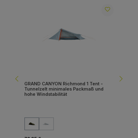
GRAND CANYON Richmond 1 Tent -
GR
Tunnelzelt minimales Packmaß und
Tre
hohe Windstabilität
un
auswählen
Farbe
Fa
(Diese Option ist zurzeit nicht verfügbar.)