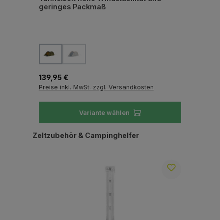
geringes Packmaß
he
auswählen
Farbe
Fa
(Diese Option ist zurzeit nicht verfügbar.)
Regulärer Preis:
Reg
139,95 €
159
Preise inkl. MwSt. zzgl. Versandkosten
Pre
Variante wählen
Produktgalerie überspringen
Zeltzubehör & Campinghelfer