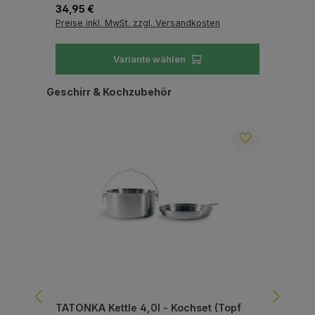
Regulärer Preis:
Reg
34,95 €
23
Preise inkl. MwSt. zzgl. Versandkosten
Pre
Variante wählen
Produktgalerie überspringen
Geschirr & Kochzubehör
TATONKA Kettle 4,0l - Kochset (Topf
TAT