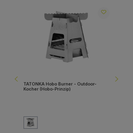
TATONKA Hobo Burner - Outdoor-
MS
Kocher (Hobo-Prinzip)
Meh
Bre
auswählen
Farbe
Fa