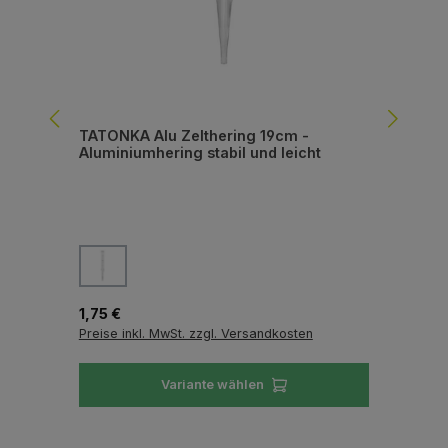
TATONKA Alu Zelthering 19cm -
TA
Aluminiumhering stabil und leicht
Zel
auswählen
Farbe
Fa
Regulärer Preis:
Reg
1,75 €
9,9
Preise inkl. MwSt. zzgl. Versandkosten
Pre
Variante wählen