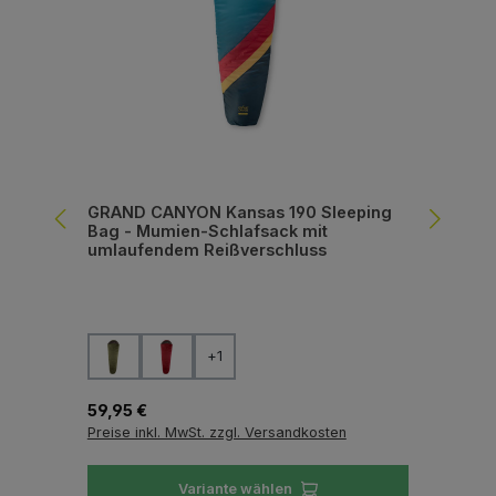
GRAND CANYON Kansas 190 Sleeping
DE
Bag - Mumien-Schlafsack mit
Kun
umlaufendem Reißverschluss
er
auswählen
Farbe
Fa
+
1
Regulärer Preis:
Reg
59,95 €
169
Preise inkl. MwSt. zzgl. Versandkosten
Pre
Variante wählen