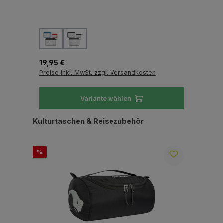
auswählen
Farbe
Fa
Regulärer Preis:
Reg
19,95 €
18,
Preise inkl. MwSt. zzgl. Versandkosten
Pre
Variante wählen
Produktgalerie überspringen
Kulturtaschen & Reisezubehör
Rabatt
%