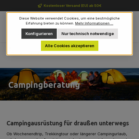
Zum Hauptinhalt springen
Kostenloser Versand (EU) ab 50€
Diese Website verwendet Cookies, um eine bestmögliche
Erfahrung bieten zu können.
Mehr Informationen ...
Du hast 0 Produkte auf 
Konfigurieren
Nur technisch notwendige
Navigation
0,00 €
Alle Cookies akzeptieren
Home
Beratung & Angebote
Outdoor-Beratung
Campingberatung
Campingberatung
Campingausrüstung für draußen unterwegs
Ob Wochenendtrip, Trekkingtour oder längerer Campingurlaub,