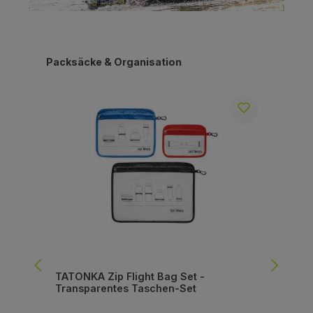
Produktgalerie überspringen
Packsäcke & Organisation
TATONKA Zip Flight Bag Set -
DE
Transparentes Taschen-Set
ro