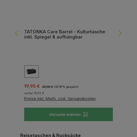
TATONKA Care Barrel - Kulturtasche
TH
inkl. Spiegel & aufhängbar
Can
wa
auswählen
Farbe
Fa
Verkaufspreis:
Regulärer Preis:
Gr
19,95 €
E
29,95 €
(33.39% gespart)
vorher 19,95 €
Preise inkl. MwSt. zzgl. Versandkosten
Reg
42
Pre
Variante wählen
Produktgalerie überspringen
Reisetaschen & Rucksäcke