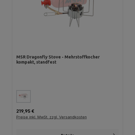
MSR Dragonfly Stove - Mehrstoffkocher
kompakt, standfest
auswählen
Farbe
(Diese Option ist zurzeit nicht verfügbar.)
Regulärer Preis:
219,95 €
Preise inkl. MwSt. zzgl. Versandkosten