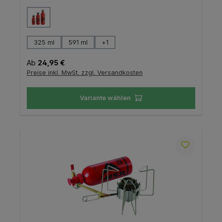
auswählen
Farbe
auswählen
Größe
325 ml
591 ml
+
1
Regulärer Preis:
Ab
24,95 €
Preise inkl. MwSt. zzgl. Versandkosten
Variante wählen