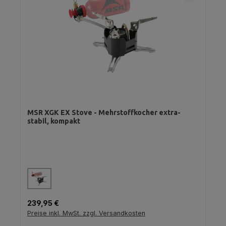
MSR XGK EX Stove - Mehrstoffkocher extra-
stabil, kompakt
auswählen
Farbe
Regulärer Preis:
239,95 €
Preise inkl. MwSt. zzgl. Versandkosten