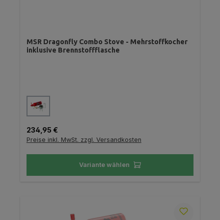
MSR Dragonfly Combo Stove - Mehrstoffkocher
inklusive Brennstoffflasche
auswählen
Farbe
Regulärer Preis:
234,95 €
Preise inkl. MwSt. zzgl. Versandkosten
Variante wählen