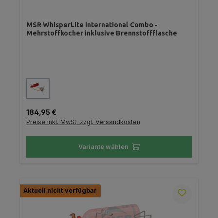
MSR WhisperLite International Combo -
Mehrstoffkocher inklusive Brennstoffflasche
auswählen
Farbe
Regulärer Preis:
184,95 €
Preise inkl. MwSt. zzgl. Versandkosten
Variante wählen
Aktuell nicht verfügbar