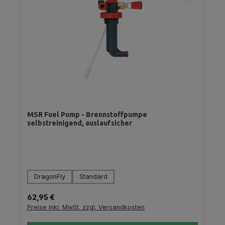
MSR Fuel Pump - Brennstoffpumpe
selbstreinigend, auslaufsicher
auswählen
Variante
DragonFly
Standard
Regulärer Preis:
62,95 €
Preise inkl. MwSt. zzgl. Versandkosten