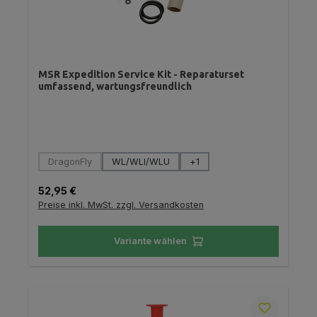
MSR Expedition Service Kit - Reparaturset
umfassend, wartungsfreundlich
auswählen
Variante
DragonFly
WL/WLI/WLU
+
1
(Diese Option ist zurzeit nicht verfügbar.)
Regulärer Preis:
52,95 €
Preise inkl. MwSt. zzgl. Versandkosten
Variante wählen