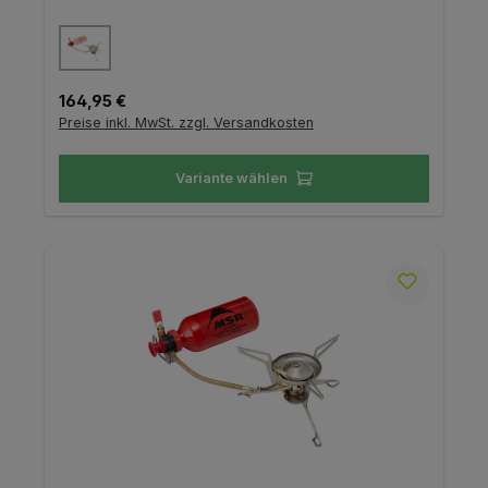
auswählen
Farbe
Regulärer Preis:
164,95 €
Preise inkl. MwSt. zzgl. Versandkosten
Variante wählen