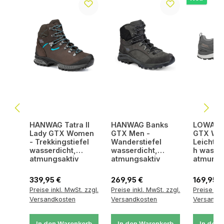
HANWAG Tatra II
HANWAG Banks
LOWA Inn
Lady GTX Women
GTX Men -
GTX Wo
- Trekkingstiefel
Wanderstiefel
Leichtw
wasserdicht,
wasserdicht,
h wasser
atmungsaktiv
atmungsaktiv
atmungs
Regulärer Preis:
Regulärer Preis:
Regulärer
339,95 €
269,95 €
169,95 €
Preise inkl. MwSt. zzgl.
Preise inkl. MwSt. zzgl.
Preise ink
Versandkosten
Versandkosten
Versandk
In den Warenkorb
In den Warenkorb
In den 