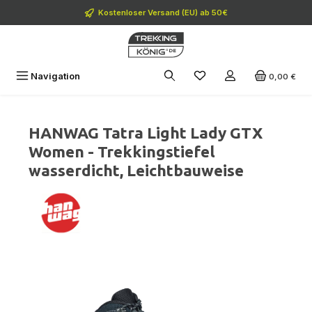
Zum Hauptinhalt springen
Kostenloser Versand (EU) ab 50€
Navigation
0,00 €
HANWAG Tatra Light Lady GTX
Women - Trekkingstiefel
wasserdicht, Leichtbauweise
Bildergalerie überspringen