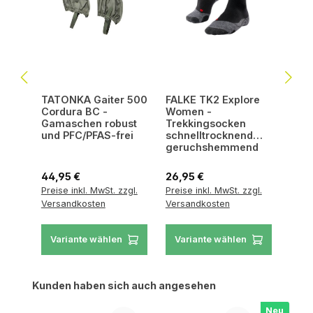
TATONKA Gaiter 500
FALKE TK2 Explore
Cordura BC -
Women -
Gamaschen robust
Trekkingsocken
und PFC/PFAS-frei
schnelltrocknend
geruchshemmend
Regulärer Preis:
Regulärer Preis:
44,95 €
26,95 €
Preise inkl. MwSt. zzgl.
Preise inkl. MwSt. zzgl.
Versandkosten
Versandkosten
Variante wählen
Variante wählen
Produktgalerie überspringen
Kunden haben sich auch angesehen
Neu