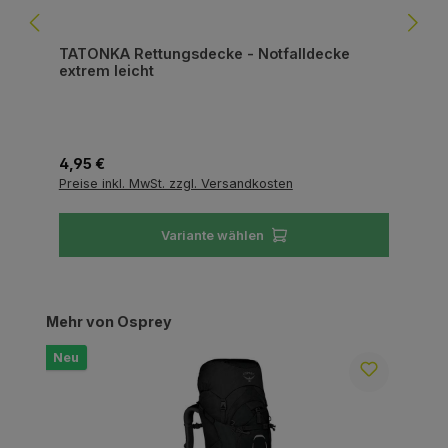
TATONKA Rettungsdecke - Notfalldecke
extrem leicht
Regulärer Preis:
4,95 €
Preise inkl. MwSt. zzgl. Versandkosten
Variante wählen
Produktgalerie überspringen
Mehr von Osprey
Neu
N