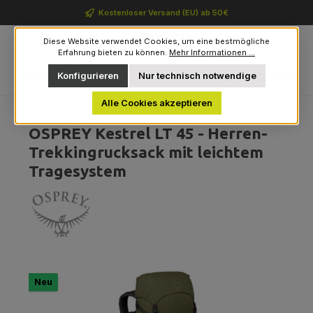
Zum Hauptinhalt springen
Kostenloser Versand (EU) ab 50€
Diese Website verwendet Cookies, um eine bestmögliche
Erfahrung bieten zu können.
Mehr Informationen ...
Du hast 0 Produkte auf 
Konfigurieren
Nur technisch notwendige
Navigation
0,00 €
Alle Cookies akzeptieren
OSPREY Kestrel LT 45 - Herren-
Trekkingrucksack mit leichtem
Tragesystem
Bildergalerie überspringen
Neu