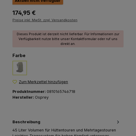
Aktuell nicht verfügbar
Regulärer Preis:
174,95 €
Preise inkl. MwSt. zzgl. Versandkosten
Dieses Produkt ist derzeit nicht lieferbar. Für Informationen zur
Verfügbarkeit nutze bitte unser Kontaktformular oder ruf uns
direkt an.
auswählen
Farbe
moss green
(Diese Option ist zurzeit nicht verfügbar.)
Zum Merkzettel hinzufügen
Produktnummer:
0810165746718
Hersteller:
Osprey
Beschreibung
45 Liter Volumen für Hüttentouren und Mehrtagestouren
Leichtes Tragesystem für hohen Komfort unterwegs