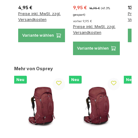
Regulärer Preis:
Verkaufspreis:
Regulärer Preis:
Regul
4,95 €
9,95 €
13,9
16,95 €
(41.3%
Preise inkl. MwSt. zzgl.
Preis
gespart)
Versandkosten
Vers
vorher 9,95 €
Preise inkl. MwSt. zzgl.
Versandkosten
Variante wählen
Va
Variante wählen
Produktgalerie überspringen
Mehr von Osprey
Neu
Neu
Neu