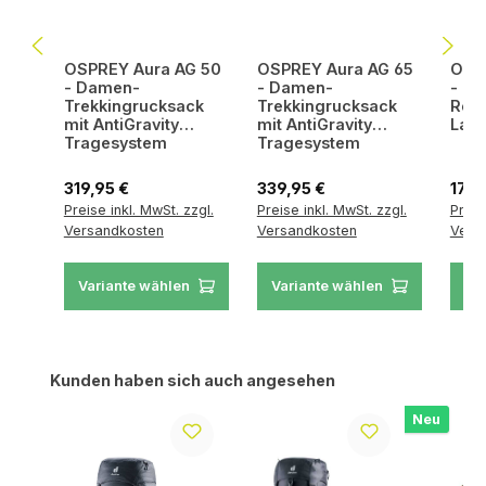
OSPREY Aura AG 50
OSPREY Aura AG 65
OSPR
- Damen-
- Damen-
- D
Trekkingrucksack
Trekkingrucksack
Reis
mit AntiGravity
mit AntiGravity
Lapt
Tragesystem
Tragesystem
Regulärer Preis:
Regulärer Preis:
Regul
319,95 €
339,95 €
179,
Preise inkl. MwSt. zzgl.
Preise inkl. MwSt. zzgl.
Preis
Versandkosten
Versandkosten
Vers
Variante wählen
Variante wählen
Va
Produktgalerie überspringen
Kunden haben sich auch angesehen
Neu