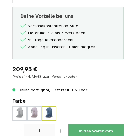
Deine Vorteile bei uns
Versandkostenfrei ab 50 €
Lieferung in 3 bis 5 Werktagen
90 Tage Rückgaberecht
Abholung in unseren Filialen möglich
Regulärer Preis:
209,95 €
Preise inkl. MwSt. zzgl. Versandkosten
Online verfügbar, Lieferzeit 3-5 Tage
auswählen
Farbe
medium gray
purple dusk
sevres blue
(Diese Option ist zurzeit nicht verfügbar.)
(Diese Option ist zurzeit nicht verfügbar.)
Produkt Anzahl: Gib den gewünschten Wert ein oder benutze die Schaltfl
In den Warenkorb