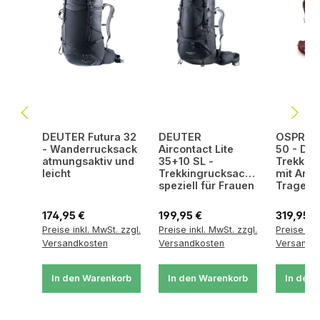
DEUTER Futura 32
DEUTER
OSPREY 
- Wanderrucksack
Aircontact Lite
50 - Da
atmungsaktiv und
35+10 SL -
Trekkin
leicht
Trekkingrucksack
mit Anti
speziell für Frauen
Tragesy
Regulärer Preis:
Regulärer Preis:
Regulärer
174,95 €
199,95 €
319,95 €
Preise inkl. MwSt. zzgl.
Preise inkl. MwSt. zzgl.
Preise ink
Versandkosten
Versandkosten
Versandk
In den Warenkorb
In den Warenkorb
In den 