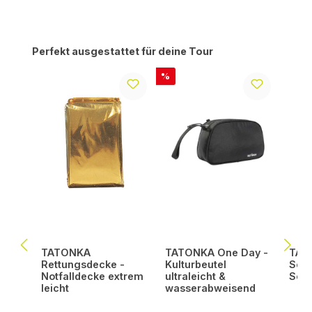
Produktgalerie überspringen
Perfekt ausgestattet für deine Tour
Rabatt
%
TATONKA
TATONKA One Day -
TATO
Rettungsdecke -
Kulturbeutel
Scho
Notfalldecke extrem
ultraleicht &
Set 
leicht
wasserabweisend