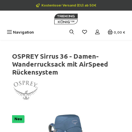
Zum Hauptinhalt springen
Kostenloser Versand (EU) ab 50€
Navigation
0,00 €
OSPREY Sirrus 36 - Damen-
Wanderrucksack mit AirSpeed
Rückensystem
Bildergalerie überspringen
Neu