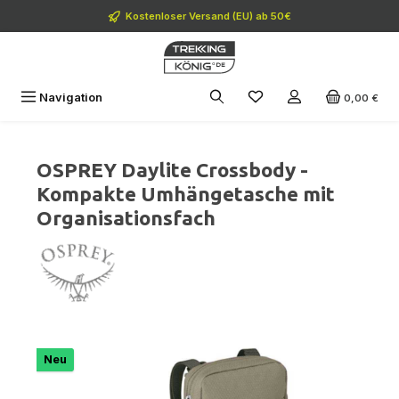
Zum Hauptinhalt springen
Kostenloser Versand (EU) ab 50€
Navigation
0,00 €
OSPREY Daylite Crossbody -
Kompakte Umhängetasche mit
Organisationsfach
Bildergalerie überspringen
Neu