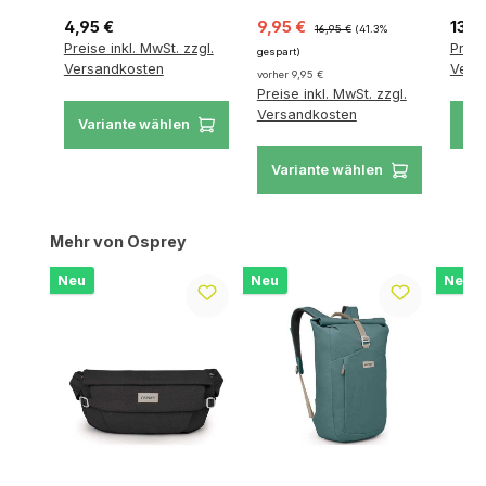
Regulärer Preis:
Verkaufspreis:
Regulärer Preis:
Regul
4,95 €
9,95 €
13,9
16,95 €
(41.3%
Preise inkl. MwSt. zzgl.
Preis
gespart)
Versandkosten
Vers
vorher 9,95 €
Preise inkl. MwSt. zzgl.
Versandkosten
Variante wählen
Va
Variante wählen
Produktgalerie überspringen
Mehr von Osprey
Neu
Neu
Neu