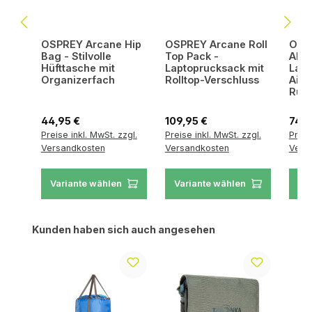
OSPREY Arcane Hip
OSPREY Arcane Roll
OSPR
Bag - Stilvolle
Top Pack -
Allt
Hüfttasche mit
Laptoprucksack mit
Lapt
Organizerfach
Rolltop-Verschluss
AirS
Rück
Regulärer Preis:
Regulärer Preis:
Regul
44,95 €
109,95 €
74,9
Preise inkl. MwSt. zzgl.
Preise inkl. MwSt. zzgl.
Preis
Versandkosten
Versandkosten
Vers
Variante wählen
Variante wählen
Va
Produktgalerie überspringen
Kunden haben sich auch angesehen