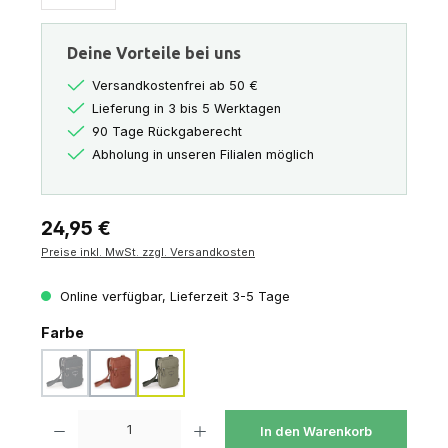
Deine Vorteile bei uns
Versandkostenfrei ab 50 €
Lieferung in 3 bis 5 Werktagen
90 Tage Rückgaberecht
Abholung in unseren Filialen möglich
Regulärer Preis:
24,95 €
Preise inkl. MwSt. zzgl. Versandkosten
Online verfügbar, Lieferzeit 3-5 Tage
auswählen
Farbe
black
porcelain orange
tan concrete
(Diese Option ist zurzeit nicht verfügbar.)
Produkt Anzahl: Gib den gewünschten Wert ein oder benutze die Schaltfl
In den Warenkorb