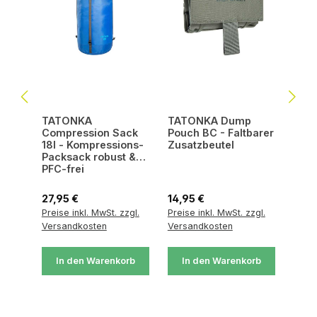
TATONKA
TATONKA Dump
Compression Sack
Pouch BC - Faltbarer
18l - Kompressions-
Zusatzbeutel
Packsack robust &
PFC-frei
Regulärer Preis:
Regulärer Preis:
27,95 €
14,95 €
Preise inkl. MwSt. zzgl.
Preise inkl. MwSt. zzgl.
Versandkosten
Versandkosten
In den Warenkorb
In den Warenkorb