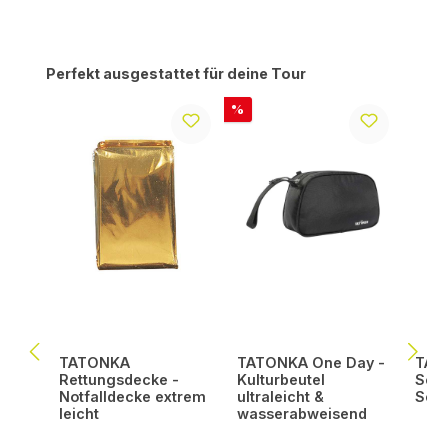
Produktgalerie überspringen
Perfekt ausgestattet für deine Tour
Rabatt
%
TATONKA
TATONKA One Day -
TATO
Rettungsdecke -
Kulturbeutel
Scho
Notfalldecke extrem
ultraleicht &
Set 
leicht
wasserabweisend