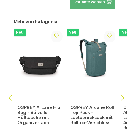
Variante wählen
Produktgalerie überspringen
Mehr von Patagonia
Neu
Neu
Neu
OSPREY Arcane Hip
OSPREY Arcane Roll
OSPR
Bag - Stilvolle
Top Pack -
Allt
Hüfttasche mit
Laptoprucksack mit
Lapt
Organizerfach
Rolltop-Verschluss
AirS
Rück