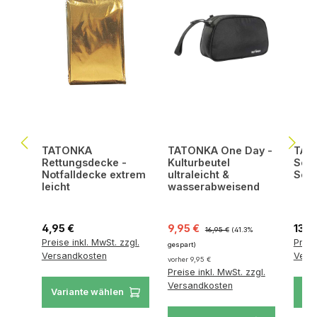
TATONKA
TATONKA One Day -
TATO
Rettungsdecke -
Kulturbeutel
Scho
Notfalldecke extrem
ultraleicht &
Set 
leicht
wasserabweisend
Regulärer Preis:
Verkaufspreis:
Regulärer Preis:
Regul
4,95 €
9,95 €
13,9
16,95 €
(41.3%
Preise inkl. MwSt. zzgl.
Preis
gespart)
Versandkosten
Vers
vorher 9,95 €
Preise inkl. MwSt. zzgl.
Versandkosten
Variante wählen
Va