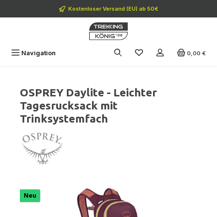
Zum Hauptinhalt springen
Kostenloser Versand (EU) ab 50€
Navigation
0,00 €
OSPREY Daylite - Leichter
Tagesrucksack mit
Trinksystemfach
Bildergalerie überspringen
Neu