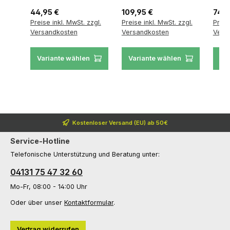
Regulärer Preis:
Regulärer Preis:
Regul
44,95 €
109,95 €
74,9
Preise inkl. MwSt. zzgl.
Preise inkl. MwSt. zzgl.
Preis
Versandkosten
Versandkosten
Vers
Variante wählen
Variante wählen
Va
Kostenloser Versand (EU) ab 50€
Service-Hotline
Telefonische Unterstützung und Beratung unter:
04131 75 47 32 60
Mo-Fr, 08:00 - 14:00 Uhr
Oder über unser
Kontaktformular
.
Vertrag widerrufen