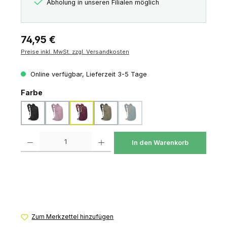
Abholung in unseren Filialen möglich
Regulärer Preis:
74,95 €
Preise inkl. MwSt. zzgl. Versandkosten
Online verfügbar, Lieferzeit 3-5 Tage
auswählen
Farbe
black
iris pink
moody burgundy
tan concrete
torrent blue
(Diese Option ist zurzeit nicht verf
Produkt Anzahl: Gib den gewünschten Wert ein oder benutze die Schaltfl
In den Warenkorb
Zum Merkzettel hinzufügen